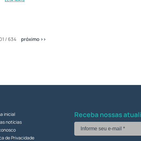
01 / 634
próximo >>
Receba nossas atuali
a inicial
as notícias
 conosco
ica de Privacidade