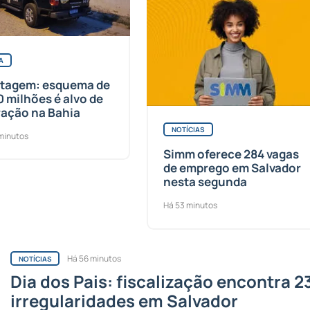
A
otagem: esquema de
0 milhões é alvo de
ação na Bahia
NOTÍCIAS
minutos
Simm oferece 284 vagas
de emprego em Salvador
nesta segunda
Há 53 minutos
Há 56 minutos
NOTÍCIAS
Dia dos Pais: fiscalização encontra 2
irregularidades em Salvador