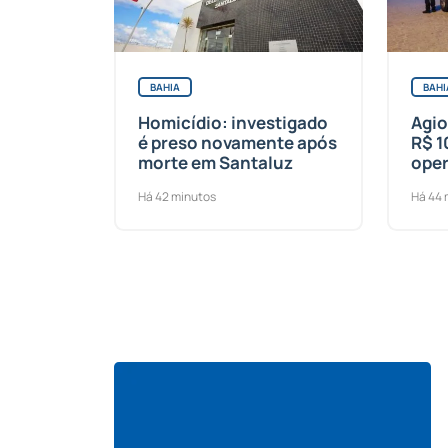
BAHIA
BAHI
Homicídio: investigado
Agi
é preso novamente após
R$ 1
morte em Santaluz
oper
Há 42 minutos
Há 44 