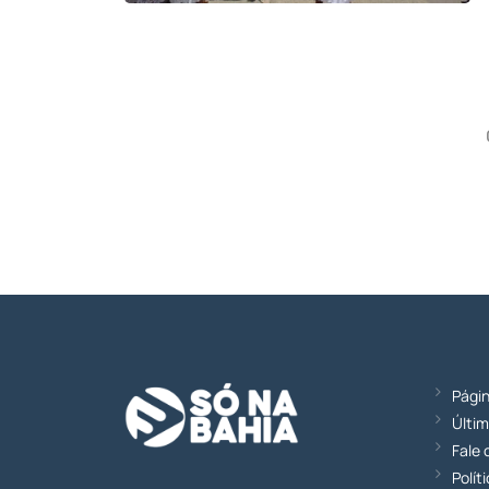
Págin
Últim
Fale
Polít