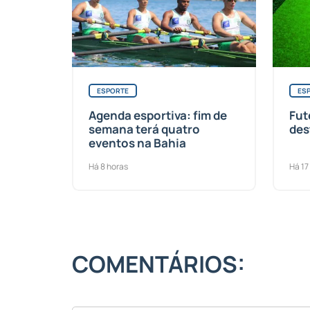
ESPORTE
ES
Agenda esportiva: fim de
Fut
semana terá quatro
des
eventos na Bahia
Há 8 horas
Há 17
COMENTÁRIOS: