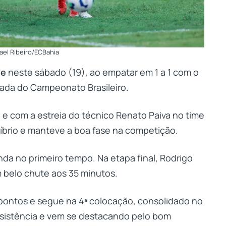
ael Ribeiro/ECBahia
te
neste sábado (19), ao empatar em 1 a 1 com o
odada do Campeonato Brasileiro.
 e com a estreia do técnico Renato Paiva no time
íbrio e manteve a boa fase na competição.
inda no primeiro tempo. Na etapa final, Rodrigo
m belo chute aos 35 minutos.
pontos e segue na 4ª colocação, consolidado no
nsistência e vem se destacando pelo bom