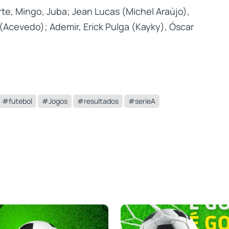
rte, Mingo, Juba; Jean Lucas (Michel Araújo),
 (Acevedo); Ademir, Erick Pulga (Kayky), Óscar
#futebol
#Jogos
#resultados
#serieA