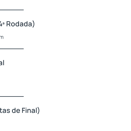
14ª Rodada)
am
al
tas de Final)