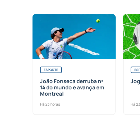
ESPORTE
ES
João Fonseca derruba nº
Jog
14 do mundo e avança em
Montreal
Há 23 horas
Há 23