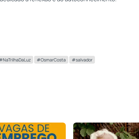
#NaTrilhaDaLuz
#OsmarCosta
#salvador