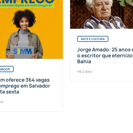
ARTE E CULTURA
Jorge Amado: 25 anos
o escritor que eternizo
Bahia
LVADOR
Há 2 dias
m oferece 364 vagas
emprego em Salvador
ta sexta
dia