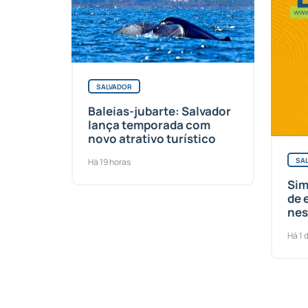
SALVADOR
Baleias-jubarte: Salvador
lança temporada com
novo atrativo turístico
SA
Há 19 horas
Sim
de 
nes
Há 1 