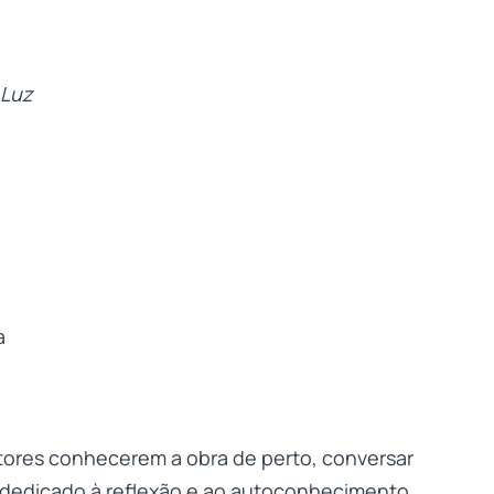
 Luz
a
tores conhecerem a obra de perto, conversar
 dedicado à reflexão e ao autoconhecimento.