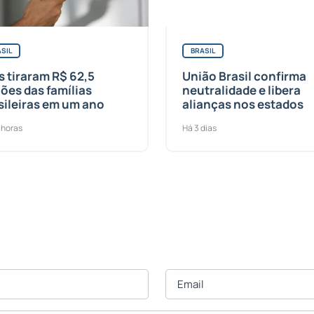
SIL
BRASIL
s tiraram R$ 62,5
União Brasil confirma
hões das famílias
neutralidade e libera
sileiras em um ano
alianças nos estados
 horas
Há 3 dias