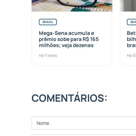
BRASIL
BRA
Mega-Sena acumula e
Bet
prêmio sobe para R$ 165
bil
milhões; veja dezenas
bra
Há 11 horas
Há 15
COMENTÁRIOS: