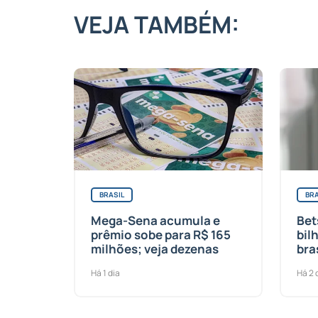
VEJA TAMBÉM:
BRASIL
BRA
Mega-Sena acumula e
Bet
prêmio sobe para R$ 165
bil
milhões; veja dezenas
bra
Há 1 dia
Há 2 