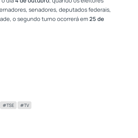
 o dia
4 de outubro
, quando os eleitores
ernadores, senadores, deputados federais,
idade, o segundo turno ocorrerá em
25 de
#TSE
#TV