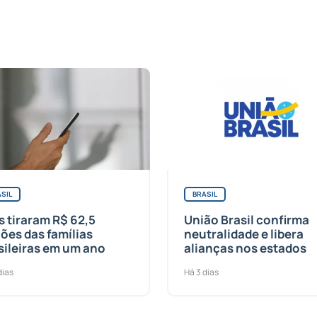
SIL
BRASIL
s tiraram R$ 62,5
União Brasil confirma
hões das famílias
neutralidade e libera
sileiras em um ano
alianças nos estados
dias
Há 3 dias