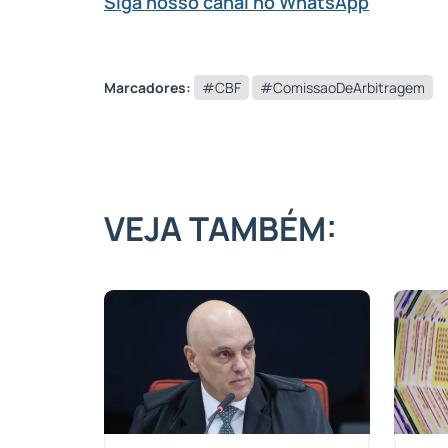
Siga nosso canal no WhatsApp
Marcadores:
#CBF
#ComissaoDeArbitragem
VEJA TAMBÉM: