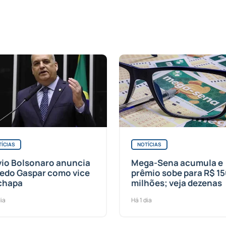
ÍCIAS
NOTÍCIAS
vio Bolsonaro anuncia
Mega-Sena acumula e
redo Gaspar como vice
prêmio sobe para R$ 1
chapa
milhões; veja dezenas
dia
Há 1 dia