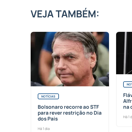
VEJA TAMBÉM:
NOT
Flá
NOTÍCIAS
Alf
na 
Bolsonaro recorre ao STF
para rever restrição no Dia
Há 1 
dos Pais
Há 1 dia