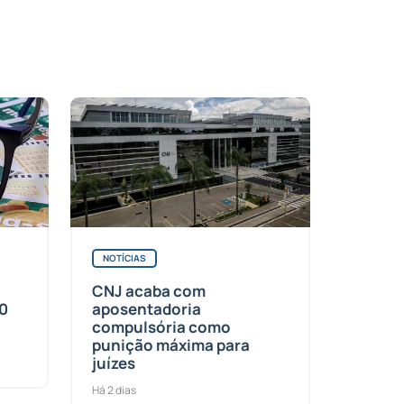
NOTÍCIAS
CNJ acaba com
50
aposentadoria
compulsória como
punição máxima para
juízes
Há 2 dias